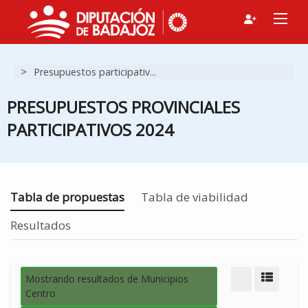
F
>
Presupuestos participativ...
G
N
PRESUPUESTOS PROVINCIALES
I
PARTICIPATIVOS 2024
Estás en
Tabla de propuestas
Tabla de viabilidad
Resultados
Mostrando resultados de Municipios
Modo d
Centro