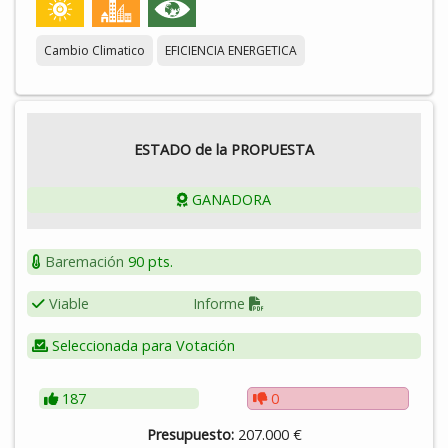
económicos públicos que sirvan de experiencias piloto para
el resto de entidades locales de la provincia de Badajoz.
Cambio Climatico
EFICIENCIA ENERGETICA
ESTADO de la PROPUESTA
GANADORA
Baremación
90 pts.
Viable
Informe
Seleccionada para Votación
187
0
Presupuesto:
207.000 €