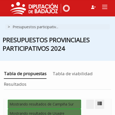
>
Presupuestos participativ...
PRESUPUESTOS PROVINCIALES
PARTICIPATIVOS 2024
Estás en
Tabla de propuestas
Tabla de viabilidad
Resultados
Mostrando resultados de Campiña Sur
Modo d
Mostrando resultados de Usagre