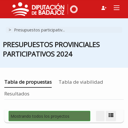
FI
>
Presupuestos participativ...
Gan
No 
PRESUPUESTOS PROVINCIALES
Invi
PARTICIPATIVOS 2024
Estás en
Tabla de propuestas
Tabla de viabilidad
Resultados
Mostrando todos los proyectos
Modo d