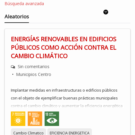
Búsqueda avanzada
Aleatorios
ENERGÍAS RENOVABLES EN EDIFICIOS
PÚBLICOS COMO ACCIÓN CONTRA EL
CAMBIO CLIMÁTICO
Sin comentarios
•
Municipios Centro
Implantar medidas en infraestructuras o edificios públicos
con el objeto de ejemplificar buenas prácticas municipales
contra el cambio climático y aumentar la eficiencia energética
. Establecer sistemas de ahorro de energía y de costes
económicos públicos que sirvan de experiencias piloto para
el resto de entidades locales de la provincia de Badajoz.
Cambio Climatico
EFICIENCIA ENERGETICA