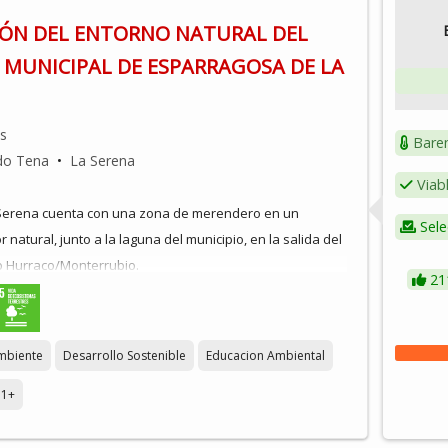
e con la impartición de áreas como: Gestión de
ÓN DEL ENTORNO NATURAL DEL
ricultura Ecológica, Jardinería, Capacitación para la
MUNICIPAL DE ESPARRAGOSA DE LA
ido a un mínimo de 8 alumnos/as y un máximo de 10.
os
Bare
do Tena
•
La Serena
Viab
Serena cuenta con una zona de merendero en un
Sele
r natural, junto a la laguna del municipio, en la salida del
o Hurraco/Monterrubio.
21
sa para la realización de picnics, la práctica de deportes
bicicleta, como lugar de reunión y como zona de
mbiente
Desarrollo Sostenible
Educacion Ambiental
fiestas más importantes de la localidad: el Carnaval
de piña, la matanza popular o las vísperas de la feria,
1+
n para diversos eventos deportivos, como el Cross de la
Serena o culturales, como el Festival Ícar[o], entre