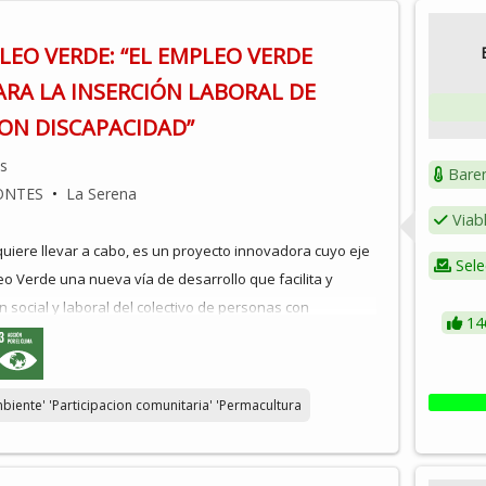
LEO VERDE: “EL EMPLEO VERDE
ARA LA INSERCIÓN LABORAL DE
ON DISCAPACIDAD”
os
Bare
ONTES
•
La Serena
Viab
quiere llevar a cabo, es un proyecto innovadora cuyo eje
Sele
eo Verde una nueva vía de desarrollo que facilita y
n social y laboral del colectivo de personas con
14
estra comarca. Este programa tendría 12 meses de
ía a cabo en el Finca La Huerta la Bomba (finca que va a
 rehabilitada a través de los Presupuestos Participativos
biente' 'Participacion comunitaria' 'Permacultura
 convocatoria 2022).
igue que los/as alumnos/as reciban una formación lo