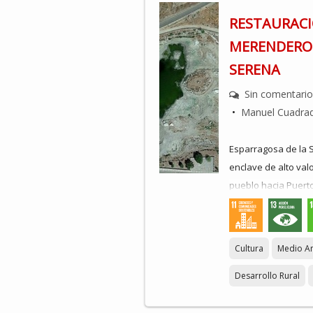
más completa posibl
RESTAURACI
Residuos Urbanos, Ag
Inserción Laboral.
MERENDERO 
SERENA
Será un curso dirig
Sin comentari
•
Manuel Cuadra
Esparragosa de la 
enclave de alto valo
pueblo hacia Puert
Este merendero se u
como senderismo o 
Cultura
Medio A
celebración de las 
Zorrero, el domingo 
Desarrollo Rural
entre otras. Tambié
Mancomunidad de la 