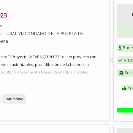
023
os
ULTURAL VIZCONDADO DE LA PUEBLA DE
eria
Bare
ecto: El Proyecto “ACVPA QR 20023" es un proyecto con
Viab
terios sustentables, para difusión de la historia, la
 la cultura en general a través de medios digitales,
Sele
os señalizados, códigos de respuesta rápida (Quick
- acercando los valores patrimoniales a vecinos y
10
onocimiento de sus edificios históricos, lugares de interés,
Patrimonio
es y la memoria inmaterial que ha dejado su huella en
 ser escaneado por cualquier dispositivo móvil
tes, tabletas etc.) y contiene información escrita, de