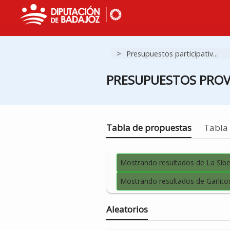
>
Presupuestos participativ...
PRESUPUESTOS PROVI
Estás en
Tabla de propuestas
Tabla 
Mostrando resultados de La Sibe
Mostrando resultados de Garlito
Aleatorios