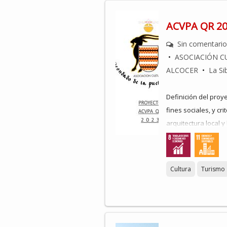
ACVPA QR 2
Sin comentari
•
ASOCIACIÓN C
ALCOCER
•
La Sib
Definición del proy
fines sociales, y cri
arquitectura local y
instalando, en punt
Response Code) –QR
visitantes, por el c
Cultura
Turismo
personajes relevant
el municipio.
El Código QR
: Puede
(teléfonos inteligen