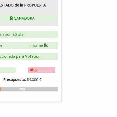
ESTADO de la PROPUESTA
GANADORA
mación
85 pts.
le
Informe
ccionada para Votación
6
Presupuesto:
84.000 €
20%