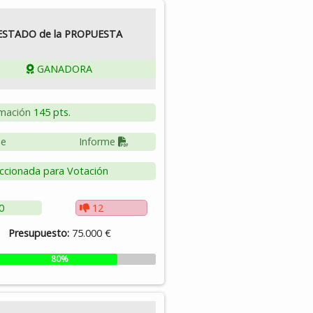
ESTADO de la PROPUESTA
GANADORA
mación
145 pts.
le
Informe
ccionada para Votación
0
12
Presupuesto:
75.000 €
80%