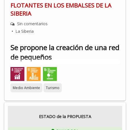
FLOTANTES EN LOS EMBALSES DE LA
SIBERIA
Sin comentarios
•
La Siberia
Se propone la creación de una red
de pequeños
embarcaderos/plataformas
flotantes en puntos de interés de
los embalses de La Siberia (Cijara,
Medio Ambiente
Turismo
García de Sola, La Serena y
Orellana). Consiste en la
instalación de pequeñas
ESTADO de la PROPUESTA
plataformas modulares flotantes