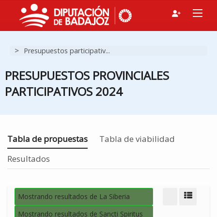
>
Presupuestos participativ...
PRESUPUESTOS PROVINCIALES
PARTICIPATIVOS 2024
Estás en
Tabla de propuestas
Tabla de viabilidad
Resultados
Mostrando resultados de La Siberia
Modo d
Mostrando resultados de Sancti Spiritus