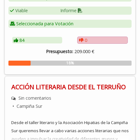
Hoy en día la actividad física y el deporte han abarcado un
papel fundamental en nuestras vidas. Con la realización de
Viable
Informe
actividad física, queremos conseguir diferentes objetivos,
Seleccionada para Votación
como mantener una vida saludable, divertirnos, conocer a
gente nueva…
84
0
Presupuesto:
209.000 €
18%
ACCIÓN LITERARIA DESDE EL TERRUÑO
Sin comentarios
•
Campiña Sur
Desde el taller literario y la Asociación Hipatias de la Campiña
Sur queremos llevar a cabo varias acciones literarias que nos
ayuden a impulsar la creatividad de diferentes grupos y