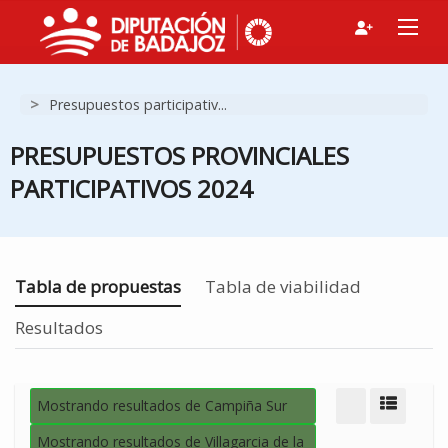
>
Presupuestos participativ...
PRESUPUESTOS PROVINCIALES
PARTICIPATIVOS 2024
Estás en
Tabla de propuestas
Tabla de viabilidad
Resultados
Mostrando resultados de Campiña Sur
Modo d
Mostrando resultados de Villagarcia de la