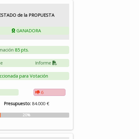
ESTADO de la PROPUESTA
GANADORA
mación
85 pts.
le
Informe
ccionada para Votación
6
Presupuesto:
84.000 €
20%