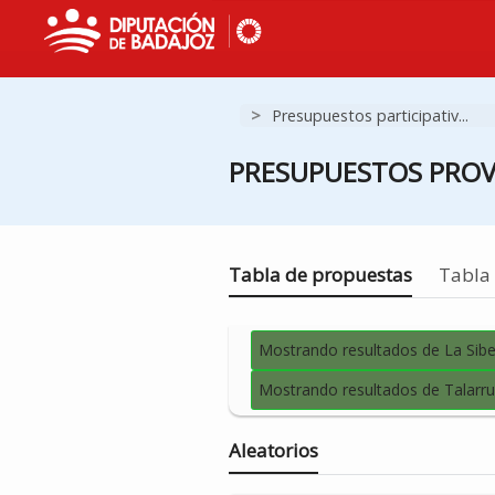
>
Presupuestos participativ...
PRESUPUESTOS PROVI
Estás en
Tabla de propuestas
Tabla 
Mostrando resultados de La Sibe
Mostrando resultados de Talarru
Aleatorios