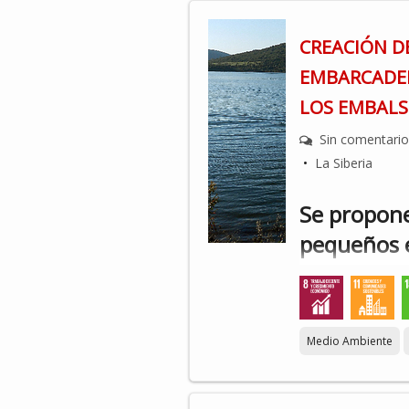
CREACIÓN D
EMBARCADE
LOS EMBALSE
Sin comentari
•
La Siberia
Se propone
pequeños 
flotantes 
embalses de
Sola, La Se
Medio Ambiente
instalació
modulares 