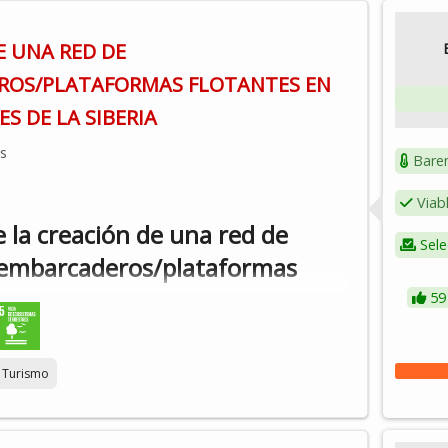
E UNA RED DE
ROS/PLATAFORMAS FLOTANTES EN
S DE LA SIBERIA
os
Bare
Viab
 la creación de una red de
Sele
embarcaderos/plataformas
en puntos de interés de los
59
 La Siberia (Cijara, García de
rena y Orellana). Consiste en la
Turismo
n de pequeñas plataformas
flotantes en puntos de interés