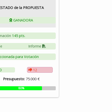
ESTADO de la PROPUESTA
GANADORA
mación
145 pts.
le
Informe
ccionada para Votación
0
12
Presupuesto:
75.000 €
80%