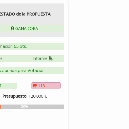
ESTADO de la PROPUESTA
GANADORA
mación
65 pts.
le
Informe
ccionada para Votación
1
113
Presupuesto:
120.000 €
20%