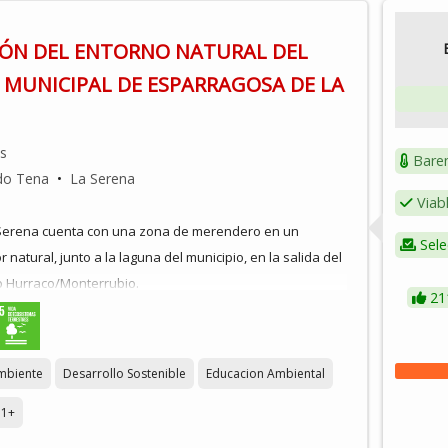
ÓN DEL ENTORNO NATURAL DEL
MUNICIPAL DE ESPARRAGOSA DE LA
os
Bare
do Tena
•
La Serena
Viab
Serena cuenta con una zona de merendero en un
Sele
r natural, junto a la laguna del municipio, en la salida del
o Hurraco/Monterrubio.
21
sa para la realización de picnics, la práctica de deportes
bicicleta, como lugar de reunión y como zona de
mbiente
Desarrollo Sostenible
Educacion Ambiental
fiestas más importantes de la localidad: el Carnaval
de piña, la matanza popular o las vísperas de la feria,
1+
n para diversos eventos deportivos, como el Cross de la