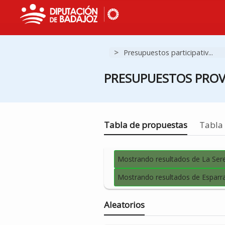
>
Presupuestos participativ...
PRESUPUESTOS PROVI
Estás en
Tabla de propuestas
Tabla 
Mostrando resultados de La Ser
Mostrando resultados de Esparr
Aleatorios