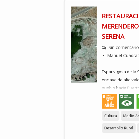
RESTAURACI
MERENDERO 
SERENA
Sin comentari
•
Manuel Cuadra
Esparragosa de la 
enclave de alto valo
pueblo hacia Puert
Este merendero se u
como senderismo o 
Cultura
Medio A
celebración de las 
Zorrero, el domingo 
Desarrollo Rural
entre otras. Tambié