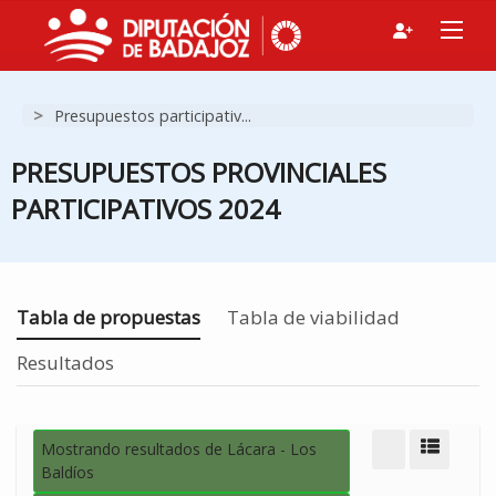
>
Presupuestos participativ...
PRESUPUESTOS PROVINCIALES
PARTICIPATIVOS 2024
Estás en
Tabla de propuestas
Tabla de viabilidad
Resultados
Mostrando resultados de Lácara - Los
Modo d
Baldíos