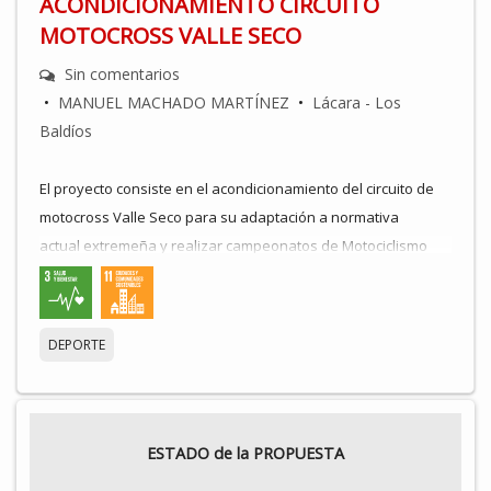
ACONDICIONAMIENTO CIRCUITO
MOTOCROSS VALLE SECO
Sin comentarios
•
MANUEL MACHADO MARTÍNEZ
•
Lácara - Los
Baldíos
El proyecto consiste en el acondicionamiento del circuito de
motocross Valle Seco para su adaptación a normativa
actual extremeña y realizar campeonatos de Motociclismo
modalidad Enduro y cross country así como otros disciplinas
deportivas.
DEPORTE
Dichas obras consiste en :cerramiento perimetral , torre de
control,luz eléctrica, fosa séptica, aseos vestuarios, mejora
túnel existente y creación helipuerto sanitario.
Realización de actividades deportivas y de ocio con
ESTADO de la PROPUESTA
entidades del ámbito de la delegación Lacara -Los Baldios.