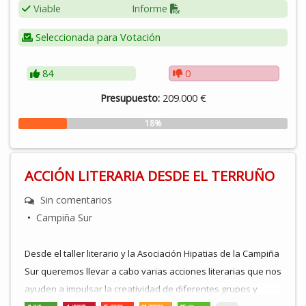
papel fundamental en nuestras vidas. Con la realización de
Viable
Informe
actividad física, queremos conseguir diferentes objetivos,
Seleccionada para Votación
como mantener una vida saludable, divertirnos, conocer a
gente nueva…
84
0
Presupuesto:
209.000 €
18%
ACCIÓN LITERARIA DESDE EL TERRUÑO
Sin comentarios
•
Campiña Sur
Desde el taller literario y la Asociación Hipatias de la Campiña
Sur queremos llevar a cabo varias acciones literarias que nos
ayuden a impulsar la creatividad de diferentes grupos y