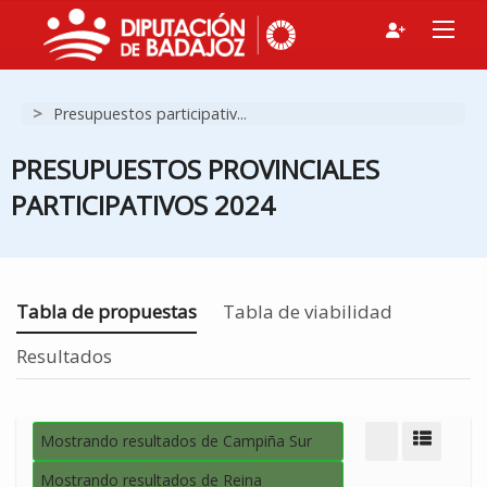
>
Presupuestos participativ...
PRESUPUESTOS PROVINCIALES
PARTICIPATIVOS 2024
Estás en
Tabla de propuestas
Tabla de viabilidad
Resultados
Mostrando resultados de Campiña Sur
Modo d
Mostrando resultados de Reina