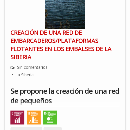
CREACIÓN DE UNA RED DE
EMBARCADEROS/PLATAFORMAS
FLOTANTES EN LOS EMBALSES DE LA
SIBERIA
Sin comentarios
•
La Siberia
Se propone la creación de una red
de pequeños
embarcaderos/plataformas
flotantes en puntos de interés de
los embalses de La Siberia (Cijara,