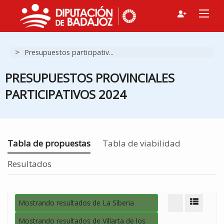
>
Presupuestos participativ...
PRESUPUESTOS PROVINCIALES
PARTICIPATIVOS 2024
Estás en
Tabla de propuestas
Tabla de viabilidad
Resultados
Mostrando resultados de La Siberia
Modo d
Mostrando resultados de Villarta de los