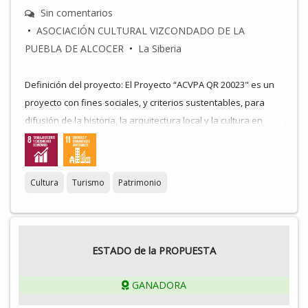
Sin comentarios
•
ASOCIACIÓN CULTURAL VIZCONDADO DE LA
PUEBLA DE ALCOCER
•
La Siberia
Definición del proyecto: El Proyecto “ACVPA QR 20023" es un
proyecto con fines sociales, y criterios sustentables, para
difusión de la historia, la arquitectura local y la cultura en
general a través de medios digitales, instalando, en puntos
señalizados, códigos de respuesta rápida (Quick Response
Code) –QR- acercando los valores patrimoniales a vecinos y
Cultura
Turismo
Patrimonio
visitantes, por el conocimiento de sus edificios históricos,
lugares de interés, personajes relevantes y la memoria
inmaterial que ha dejado su huella en el municipio.
ESTADO de la PROPUESTA
El Código QR
: Puede ser escaneado por cualquier dispositivo
móvil (teléfonos inteligentes, tabletas etc.) y contiene
GANADORA
información escrita, de audio, y video sobre el bien cultural