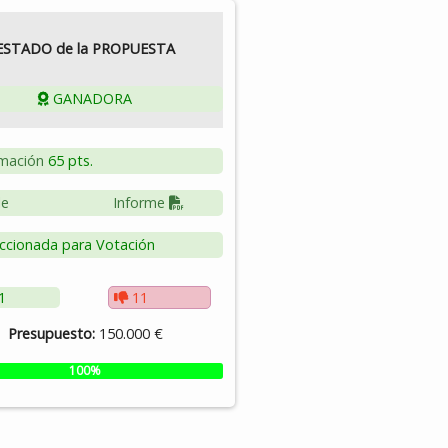
ESTADO de la PROPUESTA
GANADORA
mación
65 pts.
le
Informe
ccionada para Votación
1
11
Presupuesto:
150.000 €
100%