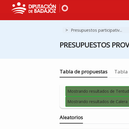
>
Presupuestos participativ...
PRESUPUESTOS PROVI
Estás en
Tabla de propuestas
Tabla 
Mostrando resultados de Tentud
Mostrando resultados de Calera
Aleatorios