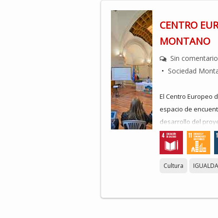
CENTRO EUR
MONTANO
Sin comentari
•
Sociedad Mont
El Centro Europeo 
espacio de encuentr
desarrollo del proy
sociedad frexnense 
destinada a acondic
de Fregenal de la 
Cultura
IGUALD
centro de interpret
extremeño nacido en
En 2021 un grupo d
inician un proyecto