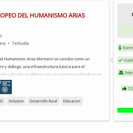
OPEO DEL HUMANISMO ARIAS
os
ana
•
Tentudía
Bare
del Humanismo Arias Montano se concibe como un
Viab
o y diálogo, una infraestructura básica para el
Sele
ecto cultural y académico con un sustrato profundo en la
y de la comarca de Tentudía. La inversión principal iría
12
ionar distintas estancias del convento de San Francisco
Sierra para acoger una sala de ponencias y un pequeño
AD
Inclusion
Desarrollo Rural
Educacion
ación dedicado a Benito Arias Montano, ilustre humanista
 esta localidad en 1527.
e jóvenes frexnenses nacidos en la década de 1990
 de Escuela de Verano que busca poner en valor la figura