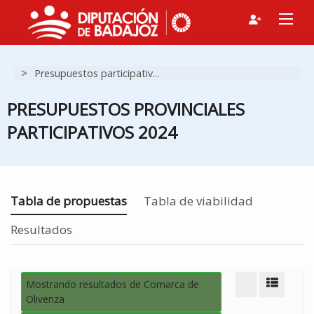
>
Presupuestos participativ...
PRESUPUESTOS PROVINCIALES
PARTICIPATIVOS 2024
Estás en
Tabla de propuestas
Tabla de viabilidad
Resultados
Mostrando resultados de Comarca de
Modo d
Olivenza