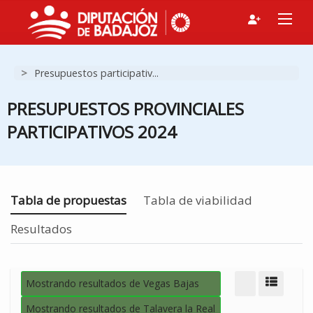
>
Presupuestos participativ...
PRESUPUESTOS PROVINCIALES
PARTICIPATIVOS 2024
Estás en
Tabla de propuestas
Tabla de viabilidad
Resultados
Mostrando resultados de Vegas Bajas
Modo d
Mostrando resultados de Talavera la Real