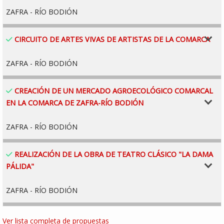
ZAFRA - RÍO BODIÓN
58.34
61
59
2
100
30.000 €
98.601 €
PROYECTO DE GASTO ACEPTADO:
CIRCUITO DE ARTES VIVAS DE ARTISTAS DE LA COMARCA
ZAFRA - RÍO BODIÓN
35.0
35
35
0
125
47.600 €
51.001 €
PROYECTO DE GASTO ACEPTADO:
CREACIÓN DE UN MERCADO AGROECOLÓGICO COMARCAL
EN LA COMARCA DE ZAFRA-RÍO BODIÓN
ZAFRA - RÍO BODIÓN
33.0
33
33
0
125
32.000 €
19.001 €
PROYECTO DE GASTO ACEPTADO:
REALIZACIÓN DE LA OBRA DE TEATRO CLÁSICO "LA DAMA
PÁLIDA"
ZAFRA - RÍO BODIÓN
29.0
29
29
0
105
15.000 €
4.001 €
Ver lista completa de propuestas