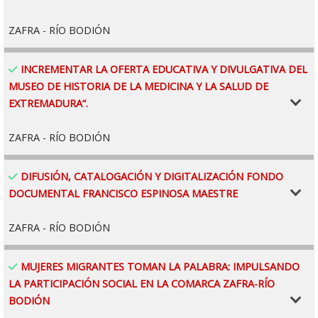
ZAFRA - RÍO BODIÓN
269.0
269
269
0
70
65.000 €
193.601 €
PROYECTO DE GASTO ACEPTADO:
INCREMENTAR LA OFERTA EDUCATIVA Y DIVULGATIVA DEL
MUSEO DE HISTORIA DE LA MEDICINA Y LA SALUD DE
EXTREMADURA“.
ZAFRA - RÍO BODIÓN
75.34
78
76
2
75
35.000 €
158.601 €
PROYECTO DE GASTO ACEPTADO:
DIFUSIÓN, CATALOGACIÓN Y DIGITALIZACIÓN FONDO
DOCUMENTAL FRANCISCO ESPINOSA MAESTRE
ZAFRA - RÍO BODIÓN
64.0
64
64
0
50
30.000 €
128.601 €
PROYECTO DE GASTO ACEPTADO:
MUJERES MIGRANTES TOMAN LA PALABRA: IMPULSANDO
LA PARTICIPACIÓN SOCIAL EN LA COMARCA ZAFRA-RÍO
BODIÓN