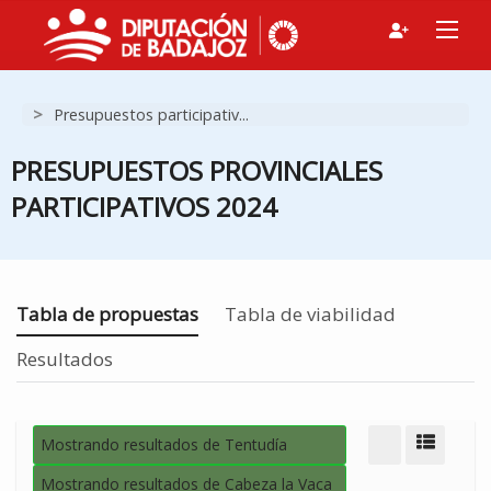
>
Presupuestos participativ...
PRESUPUESTOS PROVINCIALES
PARTICIPATIVOS 2024
Estás en
Tabla de propuestas
Tabla de viabilidad
Resultados
Mostrando resultados de Tentudía
Modo d
Mostrando resultados de Cabeza la Vaca