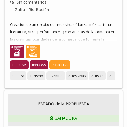
Sin comentarios
•
Zafra - Río Bodión
Creación de un circuito de artes vivas (danza, música, teatro,
literatura, circo, performance…) con artistas de la comarca en
las distintas localidades de la comarca, que fomente la
circulación entre iniciativas locales y la profesionalización del
sector cultural, ofreciendo una programación artística
profesional y de calidad. Dirigido tanto a la población del
meta 8.5
meta 8.9
meta 11.A
territorio como a visibilizar la comarca como un nodo de
creación artística y de empleo que estimule el arraigo, la
Cultura
Turismo
juventud
Artes vivas
Artistas
2+
conciliación familiar y el turismo en el entorno rural.
ESTADO de la PROPUESTA
GANADORA