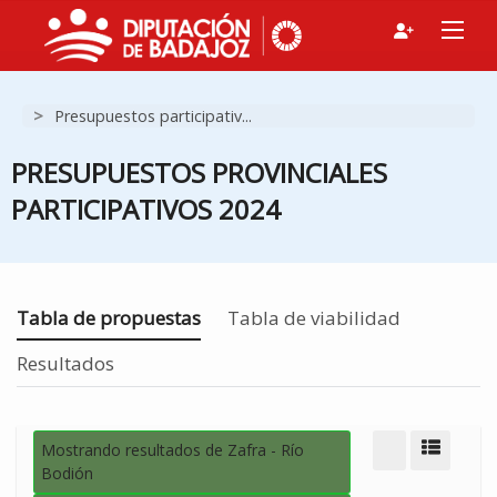
>
Presupuestos participativ...
PRESUPUESTOS PROVINCIALES
PARTICIPATIVOS 2024
Estás en
Tabla de propuestas
Tabla de viabilidad
Resultados
Mostrando resultados de Zafra - Río
Modo d
Bodión