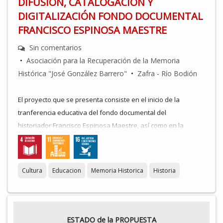
DIFUSIÓN, CATALOGACIÓN Y
DIGITALIZACIÓN FONDO DOCUMENTAL
FRANCISCO ESPINOSA MAESTRE
Sin comentarios
•
Asociación para la Recuperación de la Memoria
Histórica "José González Barrero"
•
Zafra - Río Bodión
El proyecto que se presenta consiste en el inicio de la
tranferencia educativa del fondo documental del
historiador Francisco Espinosa Maestre, así como en la
continuación de la catalogación y en la conclusión de la
digitalización del mismo. Está enmarcado en el proceso de
organización de ese archivo documental y biblioteca como
Cultura
Educacion
Memoria Historica
Historia
paso previo a su cesión en depósito a una de las bibliotecas
públicas o archivos del entorno de Zafra o de alguna de las
localidades extremeñas ubicadas en el paso de la llamada
"columna de la muerte", itinerario seguido por las tropas
ESTADO de la PROPUESTA