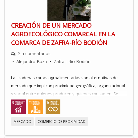
CREACIÓN DE UN MERCADO
AGROECOLÓGICO COMARCAL EN LA
COMARCA DE ZAFRA-RÍO BODIÓN
Sin comentarios
•
Alejandro Buzo
•
Zafra - Río Bodión
Las cadenas cortas agroalimentarias son alternativas de
mercado que implican proximidad geográfica, organizacional
y social entre quienes producen y quienes consumen. Se
caracterizan por reducir al mínimo la intermediación en sus
intercambios, ofrecen productos cultivados y criados
mediante prácticas agropecuarias sostenibles y promueven
MERCADO
COMERCIO DE PROXIMIDAD
la construcción de relaciones de confianza entre productores
y consumidores basadas en una comunicación cercana.