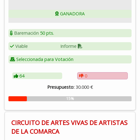
sublevadas franquistas en su avance hacia el norte en
agosto de 1936.
GANADORA
Baremación
50 pts.
Viable
Informe
Seleccionada para Votación
64
0
Presupuesto:
30.000 €
15%
CIRCUITO DE ARTES VIVAS DE ARTISTAS
DE LA COMARCA