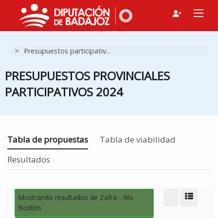
>
Presupuestos participativ...
PRESUPUESTOS PROVINCIALES
PARTICIPATIVOS 2024
Estás en
Tabla de propuestas
Tabla de viabilidad
Resultados
Mostrando resultados de Zafra - Río
Modo d
Bodión