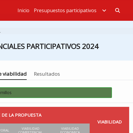
Inicio
Presupuestos participativos
Estás en
.
CIALES PARTICIPATIVOS 2024
 viabilidad
Resultados
nillos
 DE LA PROPUESTA
VIABILIDAD
VIABILIDAD
VIABILIDAD
PORAL
COMPETENCIAL
ECONOMICA