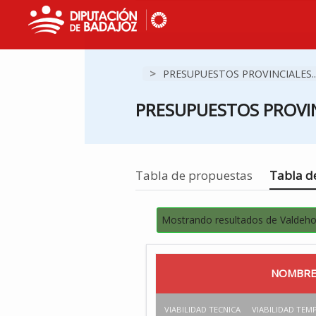
>
PRESUPUESTOS PROVINCIALES..
PRESUPUESTOS PROVIN
Estás en
Tabla de propuestas
Tabla de
Mostrando resultados de Valdehor
NOMBRE
VIABILIDAD TECNICA
VIABILIDAD TEM