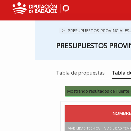
>
PRESUPUESTOS PROVINCIALES..
PRESUPUESTOS PROVIN
Estás en
Tabla de propuestas
Tabla de
Mostrando resultados de Fuente
NOMBRE
VIABILIDAD TECNICA
VIABILIDAD TEM