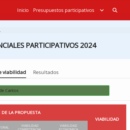
Inicio
Presupuestos participativos
Estás en
.
CIALES PARTICIPATIVOS 2024
 viabilidad
Resultados
 de Cantos
 DE LA PROPUESTA
VIABILIDAD
VIABILIDAD
VIABILIDAD
PORAL
COMPETENCIAL
ECONOMICA