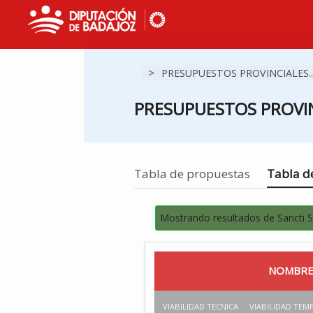
>
PRESUPUESTOS PROVINCIALES..
PRESUPUESTOS PROVIN
Estás en
Tabla de propuestas
Tabla de
Mostrando resultados de Sancti Sp
NOMBRE
VIABILIDAD TECNICA
VIABILIDAD TEM