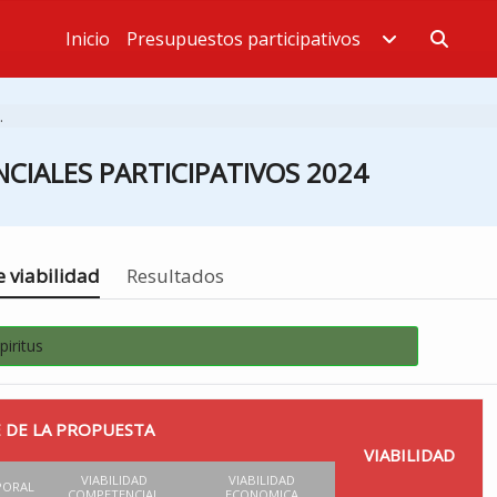
Inicio
Presupuestos participativos
Estás en
.
CIALES PARTICIPATIVOS 2024
 viabilidad
Resultados
iritus
 DE LA PROPUESTA
VIABILIDAD
VIABILIDAD
VIABILIDAD
PORAL
COMPETENCIAL
ECONOMICA